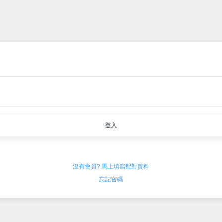
登入
沒有會員? 馬上填寫配對資料
忘記密碼